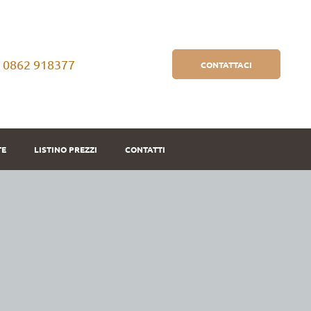
) 0862 918377
CONTATTACI
TE
LISTINO PREZZI
CONTATTI