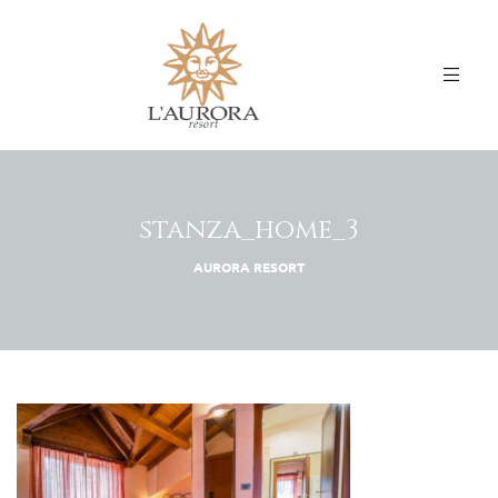
stanza_home_3
AURORA RESORT