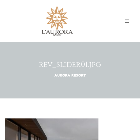
rev_slider01.jpg
AURORA RESORT