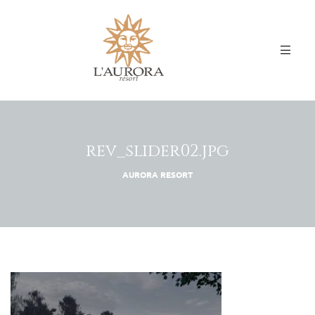
rev_slider02.jpg
AURORA RESORT